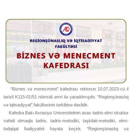
“Biznes və menecment” kafedrası rektorun 10.07.2023-cü il
tarixli K115-01/51 nömrəli əmri ilə yaradılmışdır. “Regionşünaslıq
və iqtisadiyyat” fakültəsinin tərkibinə daxildir.
Kafedra Bakı Avrasiya Universitetinin əsas tədris-elmi struktur
vahidi olmaqla tədris, tədris-metodiki, təşkilati-metodiki, elmi-
tədqiqat fəaliyyətini həyata keçirir, “Regionşünaslıq və