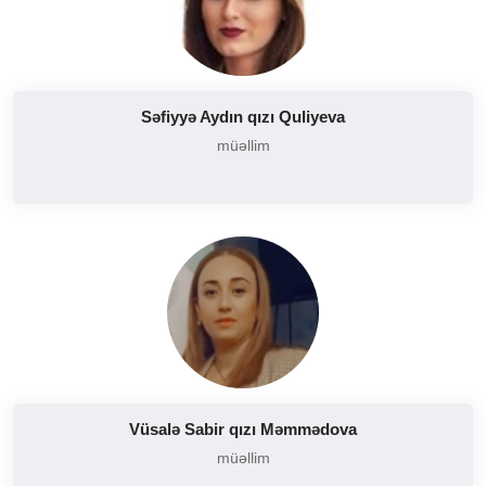
Səfiyyə Aydın qızı Quliyeva
müəllim
Vüsalə Sabir qızı Məmmədova
müəllim