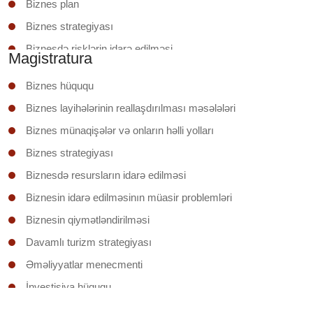
Biznes plan
Biznes strategiyası
Biznesdə risklərin idarə edilməsi
Magistratura
Biznesin əsasları
Biznes hüququ
Biznesin təhlükəsizliyi
Biznes layihələrinin reallaşdırılması məsələləri
Bronlaşdırma sistemləri
Biznes münaqişələr və onların həlli yolları
Dayanıqlı turizm
Biznes strategiyası
Destinasiyaların idarə edilməsi
Biznesdə resursların idarə edilməsi
Dövlət və bələdiyyə xidmətlərində elektron hökumətin
Biznesin idarə edilməsinın müasir problemləri
texnologiyası
Biznesin qiymətləndirilməsi
Dövlət və biznes sahələrinin qarşılıqlı fəaliyyətində dövlət
xidməti
Davamlı turizm strategiyası
Elektron marketinq
Əməliyyatlar menecmenti
Əməliyyat marketinqi
İnvestisiya hüququ
Əməliyyatların idarəedilməsi
İstehsal menecmenti