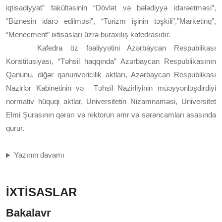
iqtisadiyyat” fakültəsinin “Dövlət və bələdiyyə idarəetməsi”,
”Biznesin idarə edilməsi”, “Turizm işinin təşkili”,”Marketinq”,
“Menecment” ixtisasları üzrə buraxılış kafedrasıdır.
Kafedra öz fəaliyyətini Azərbaycan Respublikası
Konstitusiyası, “Təhsil haqqında” Azərbaycan Respublikasının
Qanunu, diğər qanunvericilik aktları, Azərbaycan Respublikası
Nazirlər Kabinetinin və Təhsil Nazirliyinin müəyyənləşdirdiyi
normativ hüquqi aktlar, Universitetin Nizamnaməsi, Universitet
Elmi Şurasının qərarı və rektorun əmr və sərəncamları əsasında
qurur.
Yazının davamı
İXTİSASLAR
Bakalavr