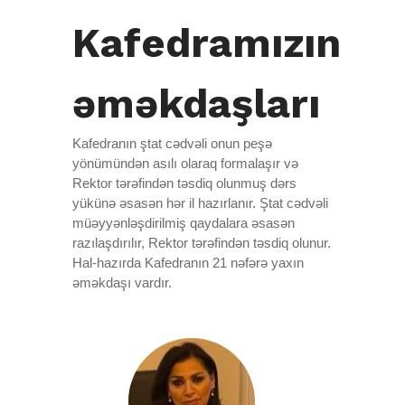
İnnovasiya menecmenti
Kommersiya müəssisələrinin təşkili və texnologiyası
Kafedramızın
İstehlak bazarının idarə edilməsi
Korporativ hüquq
İstehlakçı davranışları
Korporativ ictimai məsuliyyət
əməkdaşları
İstehlakçı davranışlarının idarəedilməsi
Liderlik və təşkilati davranış
İstehsal müəssisələrində kommersiya
Marketinq strategiyası
Kafedranın ştat cədvəli onun peşə
Keyfiyyət əsaslı tədqiqat metodları
yönümündən asılı olaraq formalaşır və
Menecment iqtisadiyyatı
Rektor tərəfindən təsdiq olunmuş dərs
Keyfiyyətin idarə edilməsi
Sosiaı inzibati və maliyyə hüququ
yükünə əsasən hər il hazırlanır. Ştat cədvəli
Keys menecment
müəyyənləşdirilmiş qaydalara əsasən
Stareji planlaşdırma və proqramlaşdırma
razılaşdırılır, Rektor tərəfindən təsdiq olunur.
Kommersiya fəaliyyətinin tədqiqi və proqnozlaşdırılması
Strategiya, təşkilat və innovasiya
Hal-hazırda Kafedranın 21 nəfərə yaxın
Korporativ sosial məsuliyyət
əməkdaşı vardır.
Turizm biznesi
Logistika
Turizm üçün rəqəmsal innovasiyalar və informasiyaların
idarə edilməs
Maliyyə hüququ
Marketinq
Marketinq kommunikasiya sistemi