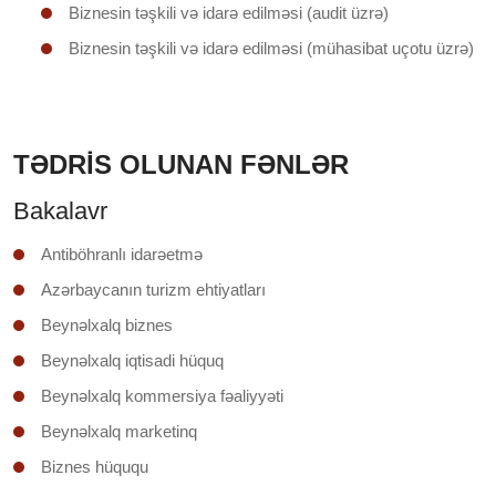
Biznesin təşkili və idarə edilməsi (audit üzrə)
Biznesin təşkili və idarə edilməsi (mühasibat uçotu üzrə)
TƏDRİS OLUNAN FƏNLƏR
Bakalavr
Antiböhranlı idarəetmə
Azərbaycanın turizm ehtiyatları
Beynəlxalq biznes
Beynəlxalq iqtisadi hüquq
Beynəlxalq kommersiya fəaliyyəti
Beynəlxalq marketinq
Biznes hüququ