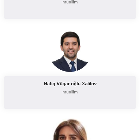
müəllim
Natiq Vüqar oğlu Xəlilov
müəllim