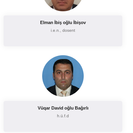
Elman İbiş oğlu İbişov
i.e.n., dosent
Vüqar David oğlu Bağırlı
h.ü.f.d