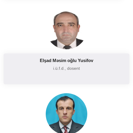
Elşad Məsim oğlu Yusifov
i.ü.f.d., dosent