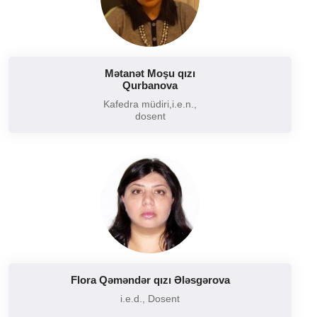
Marketinq tədqiqatları
Menecment
Menecmentin əsasları
Mətanət Moşu qızı
Münaqişələrin idarə edilməsi
Qurbanova
Otel menecmenti
Kafedra müdiri,i.e.n.,
dosent
Pərakəndə ticarət marketinqi
Qonaqpərvərlik sahəsinin idarə edilməsi
Reklam işi
Rəqəmsal marketinq
Sağlamlıq turizmi
Satışın idarə edilməsi
Sosial riskli və böhranlı idarəetmə
Flora Qəməndər qızı Ələsgərova
Strateji idarəetmə
i.e.d., Dosent
Təcrübə 1: Karyera planlaması