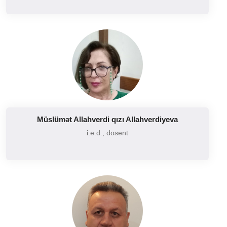
Təcrübə 2
Təcrübə 3
Təcrübə 4
Təşkilatı davranış
Texnologiya və qlobal rəqabət
Turizm iqtisadiyyatı
Turizm məhsulunun hazırlanması
Müslümət Allahverdi qızı Allahverdiyeva
Turizm siyasəti və planlaşdırılması
i.e.d., dosent
Turizmdə marketinq və marketinq araşdırmaları
Turizmdə vasitəçilər
Turizmə giriş
Xidmət sahələrinin marketinqi