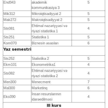
End943
akademik
5
kommunikasiya 3
Mik312
Mikroiqtisadiyyat 2
5
Mak272
Makroiqtisadiyyat 2
5
Ehtimal nəzəriyyəsi və
Sts081
4
riyazi statistika 1
Sts251
Statistika 1
5
Kom070
Biznesin əsasları
6
Yaz semestri
Sts252
Statistika 2
5
Ekm101
Ekonometrika1
4
Ehtimal nəzəriyyəsi və
Sts082
4
riyazi statistika 2
Men300
Menecment
7
Mal300
Marketinq
6
İnsan resurslarının
Eko390
4
idarəedilməsi
III kurs