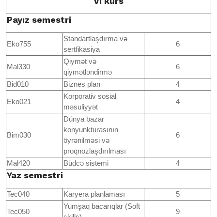
VI kurs
Payız semestri
Standartlaşdırma və
Eko755
6
sertfikasiya
Qiymət və
Mal330
6
qiymətləndirmə
Bid010
Biznes plan
4
Korporativ sosial
Eko021
4
məsuliyyət
Dünya bazar
konyunkturasının
Bim030
6
öyrənilməsi və
proqnozlaşdırılması
Mal420
Büdcə sistemi
4
Yaz semestri
Tec040
Karyera planlaması
5
Yumşaq bacarıqlar (Soft
Tec050
9
skills)