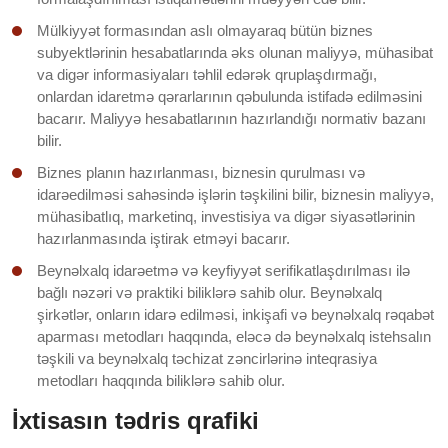
Mülkiyyət formasından aslı olmayaraq bütün biznes
subyektlərinin hesabatlarında əks olunan maliyyə, mühasibat
va digər informasiyaları təhlil edərək qruplaşdırmağı,
onlardan idaretmə qərarlarının qəbulunda istifadə edilməsini
bacarır. Maliyyə hesabatlarının hazırlandığı normativ bazanı
bilir.
Biznes planın hazırlanması, biznesin qurulması və
idarəedilməsi sahəsində işlərin təşkilini bilir, biznesin maliyyə,
mühasibatlıq, marketinq, investisiya va digər siyasətlərinin
hazırlanmasında iştirak etməyi bacarır.
Beynəlxalq idarəetmə və keyfiyyət serifikatlaşdırılması ilə
bağlı nəzəri və praktiki biliklərə sahib olur. Beynəlxalq
şirkətlər, onların idarə edilməsi, inkişafi və beynəlxalq rəqabət
aparması metodları haqqında, eləcə də beynəlxalq istehsalın
təşkili va beynəlxalq təchizat zəncirlərinə inteqrasiya
metodları haqqında biliklərə sahib olur.
İxtisasın tədris qrafiki