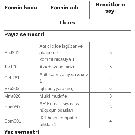
Kreditlərin
Fənnin kodu
Fənnin adı
sayı
I kurs
Payız semestri
Xarici dildə işgüzar və
End941
akademik
5
kommunikasiya 1
Tar170
Azərbaycan tarixi
5
Xətti cəbr və riyazi analiz
Ceb281
4
1
Eko203
Iqtisadiyyata giriş
6
Mmt020
Mülki müdafiə
3
AR Konstititsiyası və
Huq050
3
hüququn əsasları
İKT-baza komputer
Com301
4
bilikləri 1
Yaz semestri