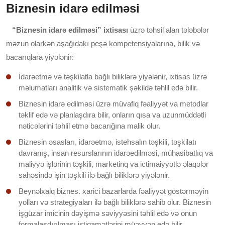
Biznesin idarə edilməsi
“Biznesin idarə edilməsi” ixtisası
üzrə təhsil alan tələbələr
məzun olarkən aşağıdakı peşə kompetensiyalarına, bilik və
bacarıqlara yiyələnir:
İdarəetmə və təşkilatla bağlı biliklərə yiyələnir, ixtisas üzrə
məlumatları analitik və sistematik şəkildə təhlil edə bilir.
Biznesin idarə edilməsi üzrə müvafiq fəaliyyət va metodlar
təklif edə və planlaşdıra bilir, onların qısa va uzunmüddətli
nəticələrini təhlil etmə bacarığına malik olur.
Biznesin əsasları, idarəetmə, istehsalın təşkili, təşkilatı
davranış, insan resurslarının idarəedilməsi, mühasibatlıq va
maliyyə işlərinin təşkili, marketinq va ictimaiyyətlə əlaqələr
sahəsində işin təşkili ilə bağlı biliklərə yiyələnir.
Beynəlxalq biznes. xarici bazarlarda fəaliyyət göstərməyin
yolları və strategiyaları ilə bağlı biliklərə sahib olur. Biznesin
işgüzar imicinin dəyişmə səviyyəsini təhlil edə və onun
formalaşdırılması istiqamətlərini müəyyən edə bilir.