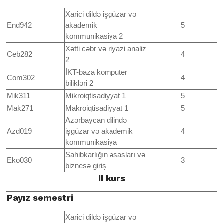
Xarici dildə işgüzar və
End942
akademik
5
kommunikasiya 2
Xətti cəbr və riyazi analiz
Ceb282
4
2
İKT-baza komputer
Com302
4
bilikləri 2
Mik311
Mikroiqtisadiyyat 1
5
Mak271
Makroiqtisadiyyat 1
5
Azərbaycan dilində
Azd019
işgüzar və akademik
4
kommunikasiya
Sahibkarlığın əsasları və
Eko030
3
biznesə giriş
II kurs
Payız semestri
Xarici dildə işgüzar və