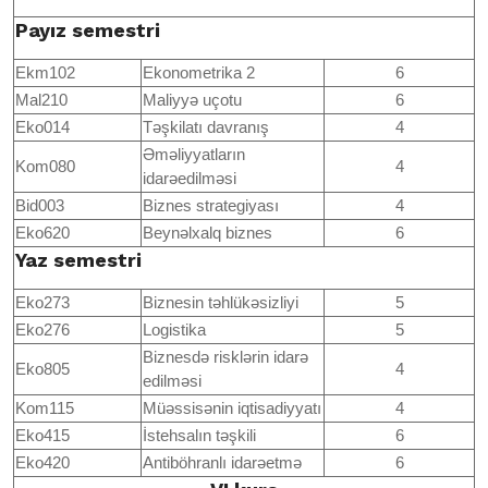
Payız semestri
Ekm102
Ekonometrika 2
6
Mal210
Maliyyə uçotu
6
Eko014
Təşkilatı davranış
4
Əməliyyatların
Kom080
4
idarəedilməsi
Bid003
Biznes strategiyası
4
Eko620
Beynəlxalq biznes
6
Yaz semestri
Eko273
Biznesin təhlükəsizliyi
5
Eko276
Logistika
5
Biznesdə risklərin idarə
Eko805
4
edilməsi
Kom115
Müəssisənin iqtisadiyyatı
4
Eko415
İstehsalın təşkili
6
Eko420
Antiböhranlı idarəetmə
6