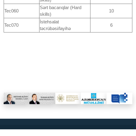
Sərt bacarıqlar (Hard
Tec060
10
skills)
İstehsalat
Tec070
6
təcrübəsi/layihə
2026
Bakı Avrasiya Universiteti