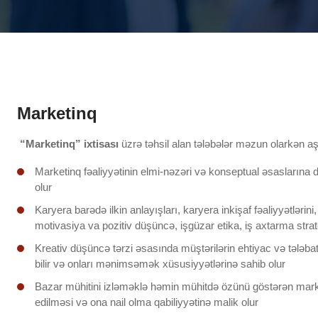
Marketinq
“Marketinq” ixtisası
üzrə təhsil alan tələbələr məzun olarkən aş
Marketinq fəaliyyətinin elmi-nəzəri və konseptual əsaslarına da
olur
Karyera barədə ilkin anlayışları, karyera inkişaf fəaliyyətlərini
motivasiya va pozitiv düşüncə, işgüzar etika, iş axtarma strate
Kreativ düşüncə tərzi əsasında müştərilərin ehtiyac və tələba
bilir və onları mənimsəmək xüsusiyyətlərinə sahib olur
Bazar mühitini izləməklə həmin mühitdə özünü göstərən market
edilməsi və ona nail olma qabiliyyətinə malik olur