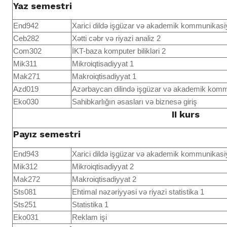
Yaz semestri
End942
Xarici dildə işgüzar və akademik kommunikasi
Ceb282
Xətti cəbr və riyazi analiz 2
Com302
İKT-baza komputer bilikləri 2
Mik311
Mikroiqtisadiyyat 1
Mak271
Makroiqtisadiyyat 1
Azd019
Azərbaycan dilində işgüzar və akademik kom
Eko030
Sahibkarlığın əsasları və biznesə giriş
II kurs
Payız semestri
End943
Xarici dildə işgüzar və akademik kommunikasi
Mik312
Mikroiqtisadiyyat 2
Mak272
Makroiqtisadiyyat 2
Sts081
Ehtimal nəzəriyyəsi və riyazi statistika 1
Sts251
Statistika 1
Eko031
Reklam işi