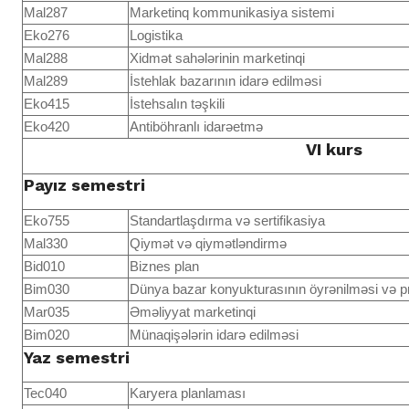
Mal287
Marketinq kommunikasiya sistemi
Eko276
Logistika
Mal288
Xidmət sahələrinin marketinqi
Mal289
İstehlak bazarının idarə edilməsi
Eko415
İstehsalın təşkili
Eko420
Antiböhranlı idarəetmə
VI kurs
Payız semestri
Eko755
Standartlaşdırma və sertifikasiya
Mal330
Qiymət və qiymətləndirmə
Bid010
Biznes plan
Bim030
Dünya bazar konyukturasının öyrənilməsi və p
Mar035
Əməliyyat marketinqi
Bim020
Münaqişələrin idarə edilməsi
Yaz semestri
Tec040
Karyera planlaması