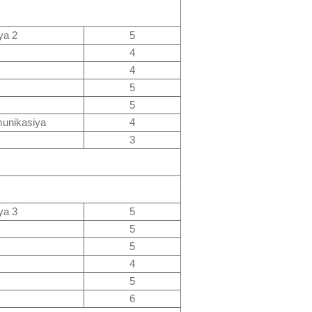
ya 2
5
4
4
5
5
munikasiya
4
3
ya 3
5
5
5
4
5
6