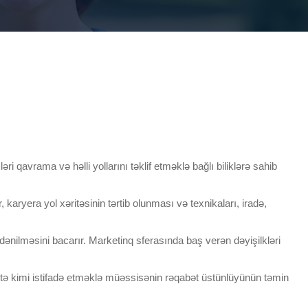
i qavrama və həlli yollarını təklif etməklə bağlı biliklərə sahib
, karyera yol xəritəsinin tərtib olunması və texnikaları, iradə,
dənilməsini bacarır. Marketinq sferasında baş verən dəyişilkləri
itə kimi istifadə etməklə müəssisənin rəqabət üstünlüyünün təmin