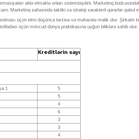
nformasiyaları əldə etməklə onları sistemləşdirir. Marketinq büdcəsin
r. Marketinq sahəsində taktiki və strateji xarakterli qərarlar qəbul 
anılması üçün elmi düşüncə tərzinə və məharətə malik olur. Şirkətin br
istifadəsi üçün mövcud dünya praktikasına uyğun biliklərə sahib olur.
Kreditlərin sayı
ya 1
5
5
4
6
3
3
4