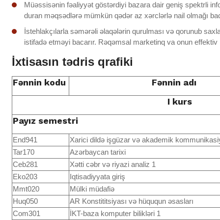
Müəssisənin fəaliyyət göstərdiyi bazara dair geniş spektrli i
duran məqsədlərə mümkün qədər az xərclərlə nail olmağı bacarı
İstehlakçılarla səmərəli əlaqələrin qurulması və qorunub saxl
istifadə etməyi bacarır. Rəqəmsal marketinq va onun effektiv 
İxtisasın tədris qrafiki
Fənnin kodu
Fənnin adı
I kurs
Payız semestri
End941
Xarici dildə işgüzar və akademik kommunikasi
Tar170
Azərbaycan tarixi
Ceb281
Xətti cəbr və riyazi analiz 1
Eko203
Iqtisadiyyata giriş
Mmt020
Mülki müdafiə
Huq050
AR Konstititsiyası və hüququn əsasları
Com301
İKT-baza komputer bilikləri 1