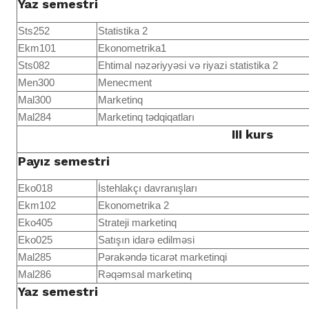
Yaz semestri
Sts252
Statistika 2
Ekm101
Ekonometrika1
Sts082
Ehtimal nəzəriyyəsi və riyazi statistika 2
Men300
Menecment
Mal300
Marketinq
Mal284
Marketinq tədqiqatları
III kurs
Payız semestri
Eko018
İstehlakçı davranışları
Ekm102
Ekonometrika 2
Eko405
Strateji marketinq
Eko025
Satışın idarə edilməsi
Mal285
Pərakəndə ticarət marketinqi
Mal286
Rəqəmsal marketinq
Yaz semestri