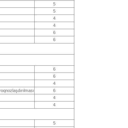
5
5
4
4
6
6
6
6
4
roqnozlaşdırılması
6
4
4
5