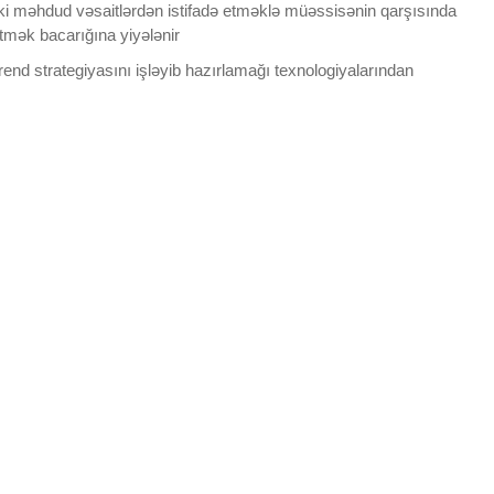
dəki məhdud vəsaitlərdən istifadə etməklə müəssisənin qarşısında
etmək bacarığına yiyələnir
end strategiyasını işləyib hazırlamağı texnologiyalarından