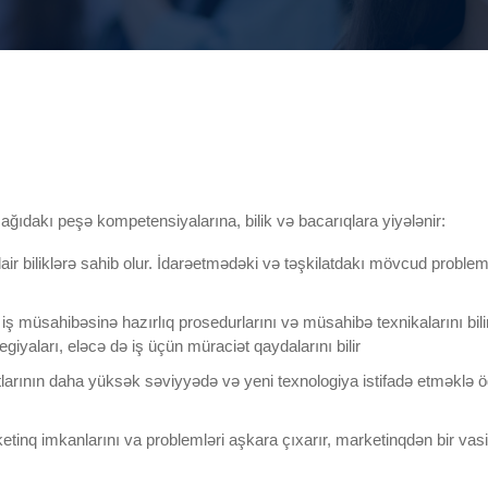
ağıdakı peşə kompetensiyalarına, bilik və bacarıqlara yiyələnir:
ir biliklərə sahib olur. İdarəetmədəki və təşkilatdakı mövcud problemlər
, iş müsahibəsinə hazırlıq prosedurlarını və müsahibə texnikalarını bilir
giyaları, eləcə də iş üçün müraciət qaydalarını bilir
tlarının daha yüksək səviyyədə və yeni texnologiya istifadə etməklə ö
inq imkanlarını va problemləri aşkara çıxarır, marketinqdən bir vas